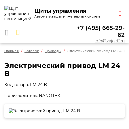
Щиты управления
Автоматизация инженерных систем
О КОМПАНИИ
О нас
+7 (495) 665-29-
62
Отзывы
info@zajceff.ru
Контакты
Главная
Реквизиты
Каталог
Приводы
Электрический привод LM 24 B
Положение о гарантии
Электрический привод LM 24
Сертификат
B
Реализованные объекты
Код товара: LM 24 B
УСЛУГИ
Производитель: NANOTEK
КАТАЛОГ
Щиты и автоматика
Датчики
Регуляторы оборотов