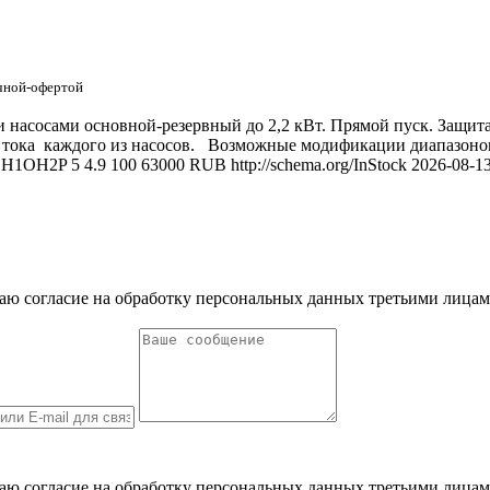
ичной-офертой
насосами основной-резервный до 2,2 кВт. Прямой пуск. Защита 
тока каждого из насосов. Возможные модификации диапазонов п
CH1OH2P
5
4.9
100
63000
RUB
http://schema.org/InStock
2026-08-1
 даю согласие на обработку персональных данных третьими лицам
 даю согласие на обработку персональных данных третьими лицам