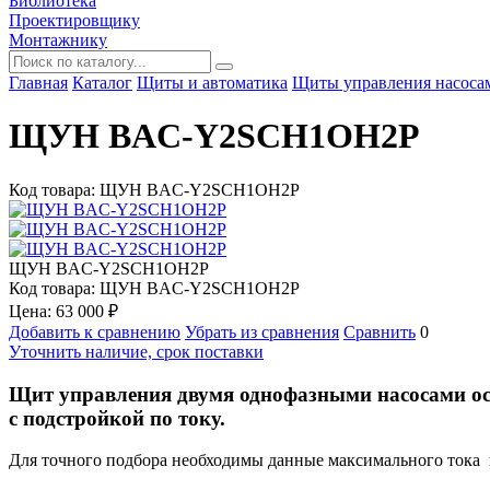
Библиотека
Проектировщику
Монтажнику
Главная
Каталог
Щиты и автоматика
Щиты управления насоса
ЩУН BAC-Y2SCH1OH2P
Код товара: ЩУН BAC-Y2SCH1OH2P
ЩУН BAC-Y2SCH1OH2P
Код товара: ЩУН BAC-Y2SCH1OH2P
Цена:
63 000
₽
Добавить к сравнению
Убрать из сравнения
Сравнить
0
Уточнить наличие, срок поставки
Щит управления двумя однофазными насосами осн
с подстройкой по току.
Для точного подбора необходимы данные максимального тока 