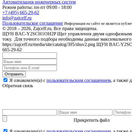
Автоматизация инженерных систем
Режим работы: пн-пт 09:00 - 18:00
+7 (495) 665-29-62
info@zajceff.ru
Пользовательское соглашение
Информация на сайте не является публ
© 2018 – 2026, Zajceff.ru, Все права защищены.
ЩУН BAC-Y2SCH1OH2P
Щит управления двумя однофазными 
току. Для точного подбора необходимы данные максимального 
https://zajceff.ru/media/site/catalog/395/shuv2.png
ЩУН BAC-Y2S
665-29-62
Отправить
Я ознакомлен(а) с
пользовательским соглашением
, а также
Обратная связь
Прикрепить файл
Я ознакомлен(а) с
пользовательским соглашением
, а также