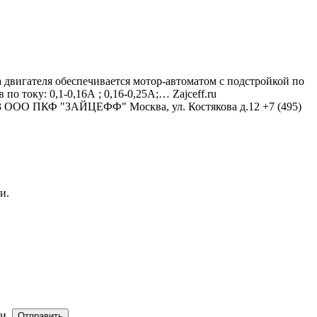
двигателя обеспечивается мотор-автоматом с подстройкой по
о току: 0,1-0,16А ; 0,16-0,25А;…
Zajceff.ru
3
ООО ПКФ "ЗАЙЦЕФФ"
Москва, ул. Костякова д.12
+7 (495)
и.
и.
Отправить