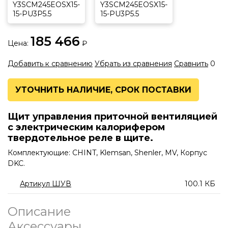
Приводы
СТАТЬИ
185 466
Цена:
₽
БИБЛИОТЕКА
Добавить к сравнению
Убрать из сравнения
Сравнить
0
ПРОЕКТИРОВЩИКУ
УТОЧНИТЬ НАЛИЧИЕ, СРОК ПОСТАВКИ
МОНТАЖНИКУ
Щит управления приточной вентиляцией
с электрическим калорифером
твердотельное реле в щите.
Комплектующие: CHINT, Klemsan, Shenler, MV, Корпус
DKC.
Артикул ШУВ
100.1 КБ
Описание
Аксессуары