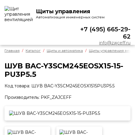
Щиты управления
О КОМПАНИИ
Автоматизация инженерных систем
О нас
+7 (495) 665-29-
Отзывы
62
Контакты
info@zajceff.ru
Реквизиты
Главная
Каталог
Щиты и автоматика
Щиты управления вент
Положение о гарантии
ШУВ BAC-Y3SCM245EOSX15-15-
Сертификат
PU3P5.5
Реализованные объекты
Код товара: ШУВ BAC-Y3SCM245EOSX1515PU3P5.5
УСЛУГИ
Производитель: PKF_ZAJCEFF
КАТАЛОГ
Щиты и автоматика
Датчики
Регуляторы оборотов
Пульты