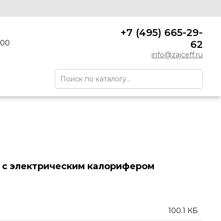
.5VFC5.5HU
+7 (495) 665-29-
:00
62
info@zajceff.ru
 с электрическим калорифером
100.1 КБ