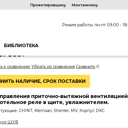
Проектировщику
Монтажнику
ентиляцией
ШУВ BAC-Y3SCM245EOSX15-15-PU3PFC5.5VFC5.5HU
BAC-Y3SCM245EOSX15-15-PU3PFC5
Режим работы: пн-пт 09:00 - 18
ара: ШУВ BAC-Y3SCM245EOSX1515PU3PFC5.5VFC5.5HU
дитель: PKF_ZAJCEFF
БИБЛИОТЕКА
81 866
₽
ь к сравнению
Убрать из сравнения
Сравнить
0
НИТЬ НАЛИЧИЕ, СРОК ПОСТАВКИ
правления приточно-вытяжной вентиляцией
отельное реле в щите, увлажнителем.
тующие: CHINT, Klemsan, Shenler, MV, Корпус DKC.
кул ШУВ