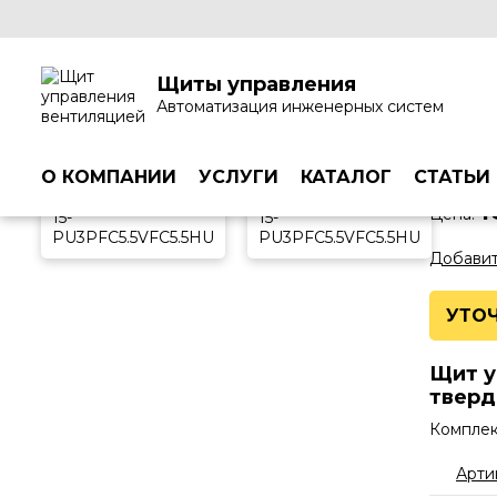
Главная
Каталог
Щиты и автоматика
Щиты управления в
ШУВ 
Щиты управления
Автоматизация инженерных систем
Код тов
Произво
О КОМПАНИИ
УСЛУГИ
КАТАЛОГ
СТАТЬИ
1
Цена:
О нас
Щиты и автоматика
Отзывы
Датчики
Добавит
Контакты
Регуляторы оборотов
Реквизиты
Пульты
УТОЧ
Положение о гарантии
Приводы
Сертификат
Щит у
тверд
Реализованные объекты
Комплек
Арти